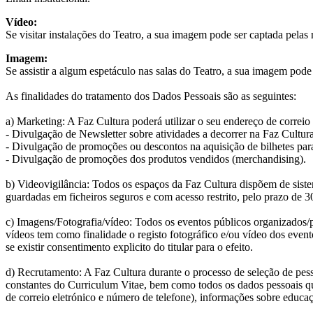
Vídeo:
Se visitar instalações do Teatro, a sua imagem pode ser captada pelas
Imagem:
Se assistir a algum espetáculo nas salas do Teatro, a sua imagem pode 
As finalidades do tratamento dos Dados Pessoais são as seguintes:
a) Marketing: A Faz Cultura poderá utilizar o seu endereço de correi
- Divulgação de Newsletter sobre atividades a decorrer na Faz Cultura
- Divulgação de promoções ou descontos na aquisição de bilhetes par
- Divulgação de promoções dos produtos vendidos (merchandising).
b) Videovigilância: Todos os espaços da Faz Cultura dispõem de sist
guardadas em ficheiros seguros e com acesso restrito, pelo prazo de 30 
c) Imagens/Fotografia/vídeo: Todos os eventos públicos organizados/
vídeos tem como finalidade o registo fotográfico e/ou vídeo dos even
se existir consentimento explicito do titular para o efeito.
d) Recrutamento: A Faz Cultura durante o processo de seleção de pess
constantes do Curriculum Vitae, bem como todos os dados pessoais que
de correio eletrónico e número de telefone), informações sobre educa