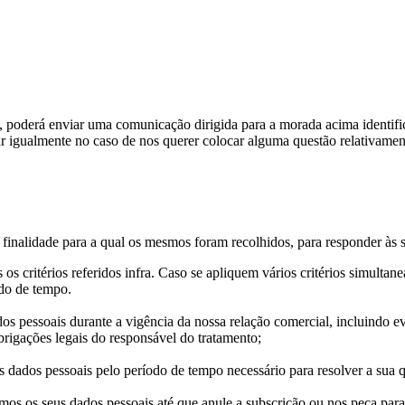
os, poderá enviar uma comunicação dirigida para a morada acima identi
r igualmente no caso de nos querer colocar alguma questão relativament
finalidade para a qual os mesmos foram recolhidos, para responder às 
s critérios referidos infra. Caso se apliquem vários critérios simultan
odo de tempo.
dos pessoais durante a vigência da nossa relação comercial, incluindo 
rigações legais do responsável do tratamento;
 dados pessoais pelo período de tempo necessário para resolver a sua q
os os seus dados pessoais até que anule a subscrição ou nos peça para 