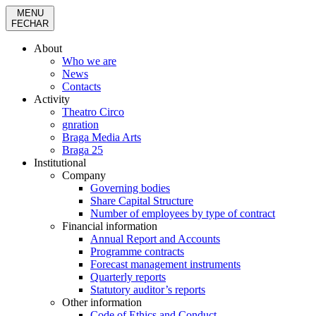
MENU
FECHAR
About
Who we are
News
Contacts
Activity
Theatro Circo
gnration
Braga Media Arts
Braga 25
Institutional
Company
Governing bodies
Share Capital Structure
Number of employees by type of contract
Financial information
Annual Report and Accounts
Programme contracts
Forecast management instruments
Quarterly reports
Statutory auditor’s reports
Other information
Code of Ethics and Conduct