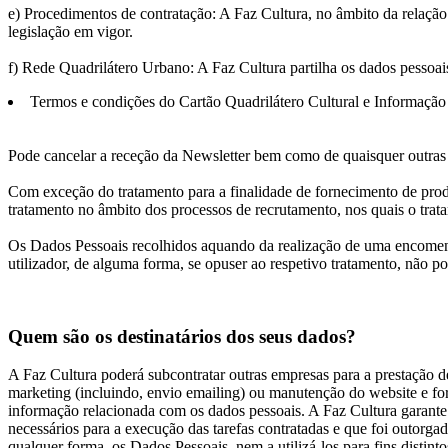
e) Procedimentos de contratação: A Faz Cultura, no âmbito da relação
legislação em vigor.
f) Rede Quadrilátero Urbano: A Faz Cultura partilha os dados pessoai
Termos e condições do Cartão Quadrilátero Cultural e Informação 
Pode cancelar a receção da Newsletter bem como de quaisquer outras 
Com exceção do tratamento para a finalidade de fornecimento de produ
tratamento no âmbito dos processos de recrutamento, nos quais o trata
Os Dados Pessoais recolhidos aquando da realização de uma encomenda 
utilizador, de alguma forma, se opuser ao respetivo tratamento, não 
Quem são os destinatários dos seus dados?
A Faz Cultura poderá subcontratar outras empresas para a prestação de 
marketing (incluindo, envio emailing) ou manutenção do website e forn
informação relacionada com os dados pessoais. A Faz Cultura garante q
necessários para a execução das tarefas contratadas e que foi outorgad
qualquer forma, os Dados Pessoais, nem a utilizá-los para fins distint