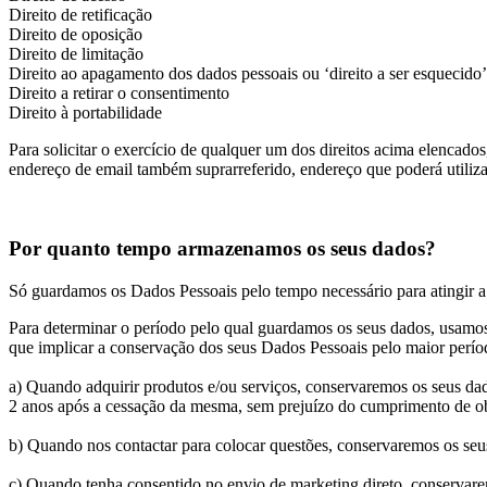
Direito de retificação
Direito de oposição
Direito de limitação
Direito ao apagamento dos dados pessoais ou ‘direito a ser esquecido’
Direito a retirar o consentimento
Direito à portabilidade
Para solicitar o exercício de qualquer um dos direitos acima elencad
endereço de email também suprarreferido, endereço que poderá utiliza
Por quanto tempo armazenamos os seus dados?
Só guardamos os Dados Pessoais pelo tempo necessário para atingir a 
Para determinar o período pelo qual guardamos os seus dados, usamos o
que implicar a conservação dos seus Dados Pessoais pelo maior perí
a) Quando adquirir produtos e/ou serviços, conservaremos os seus da
2 anos após a cessação da mesma, sem prejuízo do cumprimento de ob
b) Quando nos contactar para colocar questões, conservaremos os seus
c) Quando tenha consentido no envio de marketing direto, conservarem