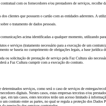
 contratual com os fornecedores e/ou prestadores de serviços, recolhe 
s dos clientes que possuem o cartão com as entidades aderentes. A util
sobre o tratamento de dados pessoais.
comunicações acima identificadas a qualquer momento, utilizando para
tos e serviços (tratamento necessário para a execução de um contrato),
mento se baseia no cumprimento de obrigações legais, a base jurídica d
ou solicitação de prestação de serviço pela Faz Cultura são necessário
poderá a Faz Cultura cumprir com a execução do contrato.
determinados serviços, como será o caso de serviços de entregas/recolhas
ecedores digitais. Nestes casos, estas empresas terceiras e/ou prestado
ue, em tais casos, estes terceiros terão um acesso limitado à informaçã
o um contrato entre as partes, no qual se regula a proteção dos Dados P
os da prestação dos serviços contratados.