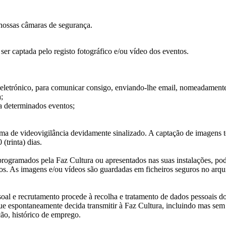
 nossas câmaras de segurança.
ser captada pelo registo fotográfico e/ou vídeo dos eventos.
o eletrónico, para comunicar consigo, enviando-lhe email, nomeadamente
;
a determinados eventos;
ema de videovigilância devidamente sinalizado. A captação de imagens 
(trinta) dias.
programados pela Faz Cultura ou apresentados nas suas instalações, po
tos. As imagens e/ou vídeos são guardadas em ficheiros seguros no arq
oal e recrutamento procede à recolha e tratamento de dados pessoais do
 espontaneamente decida transmitir à Faz Cultura, incluindo mas sem li
ção, histórico de emprego.