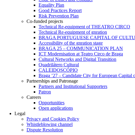
Equality Plan
Good Practices Report
Risk Prevention Plan
Co-funded projects
Technical Re-equipment of THEATRO CIRCO
Technical Re-equipment of gnration
BRAGA PORTUGUESE CAPITAL OF CULTU
Accessibility of the gnration stage
BRAGA 25 – COMMUNICATION PLAN
ICT Modernisation at Teatro Circo de Braga
Cultural Networks and Digital Transition
Quadrilátero Cultural
CALEIDOSCÓPIO
Braga ’27 – Candidate City for European Capital o
Partnerships and Patronage
Partners and Institutional Supporters
Patron
Careers
Opportunities
Open applications
Legal
Privacy and Cookies Policy
Whistleblowing channel
Dispute Resolution