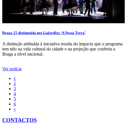
Braga 25 distinguida nos Galardões ‘A Nossa Terra’
A distinção atribuída à iniciativa resulta do impacto que o programa
tem tido na vida cultural da cidade e na projeção que conferiu a
Braga a nível nacional.
Ver notícia
1
2
3
4
5
6
»
CONTACTOS