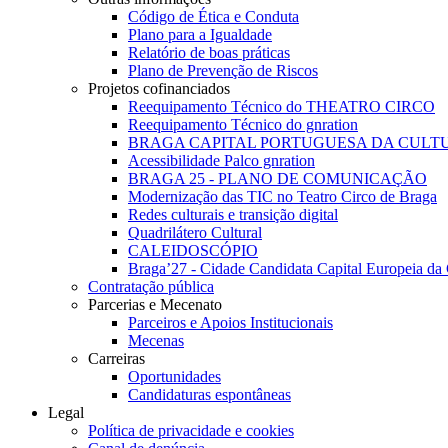
Código de Ética e Conduta
Plano para a Igualdade
Relatório de boas práticas
Plano de Prevenção de Riscos
Projetos cofinanciados
Reequipamento Técnico do THEATRO CIRCO
Reequipamento Técnico do gnration
BRAGA CAPITAL PORTUGUESA DA CULTU
Acessibilidade Palco gnration
BRAGA 25 - PLANO DE COMUNICAÇÃO
Modernização das TIC no Teatro Circo de Braga
Redes culturais e transição digital
Quadrilátero Cultural
CALEIDOSCÓPIO
Braga’27 - Cidade Candidata Capital Europeia da 
Contratação pública
Parcerias e Mecenato
Parceiros e Apoios Institucionais
Mecenas
Carreiras
Oportunidades
Candidaturas espontâneas
Legal
Política de privacidade e cookies