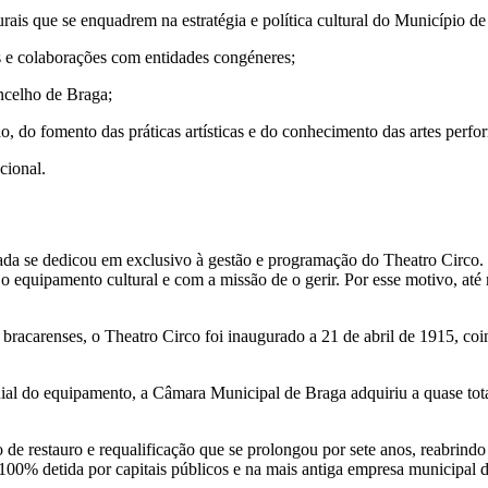
urais que se enquadrem na estratégia e política cultural do Município d
s e colaborações com entidades congéneres;
oncelho de Braga;
o, do fomento das práticas artísticas e do conhecimento das artes perfo
cional.
da se dedicou em exclusivo à gestão e programação do Theatro Circo. 
 o equipamento cultural e com a missão de o gerir. Por esse motivo, a
s bracarenses, o Theatro Circo foi inaugurado a 21 de abril de 1915, 
al do equipamento, a Câmara Municipal de Braga adquiriu a quase total
 de restauro e requalificação que se prolongou por sete anos, reabrind
100% detida por capitais públicos e na mais antiga empresa municipal d