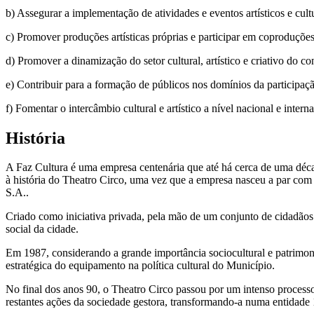
b) Assegurar a implementação de atividades e eventos artísticos e cult
c) Promover produções artísticas próprias e participar em coproduçõe
d) Promover a dinamização do setor cultural, artístico e criativo do c
e) Contribuir para a formação de públicos nos domínios da participaçã
f) Fomentar o intercâmbio cultural e artístico a nível nacional e interna
História
A Faz Cultura é uma empresa centenária que até há cerca de uma déca
à história do Theatro Circo, uma vez que a empresa nasceu a par com
S.A..
Criado como iniciativa privada, pela mão de um conjunto de cidadão
social da cidade.
Em 1987, considerando a grande importância sociocultural e patrimoni
estratégica do equipamento na política cultural do Município.
No final dos anos 90, o Theatro Circo passou por um intenso processo
restantes ações da sociedade gestora, transformando-a numa entidade 