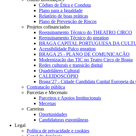
Código de Ética e Conduta
Plano para a Igualdade
Relatório de boas práticas
Plano de Prevenção de Riscos
Projetos cofinanciados
Reequipamento Técnico do THEATRO CIRCO
Reequipamento Técnico do gnration
BRAGA CAPITAL PORTUGUESA DA CULTU
Acessibilidade Palco gnration
BRAGA 25 - PLANO DE COMUNICAÇÃO
Modernização das TIC no Teatro Circo de Braga
Redes culturais e transição digital
Quadrilátero Cultural
CALEIDOSCÓPIO
Braga’27 - Cidade Candidata Capital Europeia da 
Contratação pública
Parcerias e Mecenato
Parceiros e Apoios Institucionais
Mecenas
Carreiras
Oportunidades
Candidaturas espontâneas
Legal
Política de privacidade e cookies