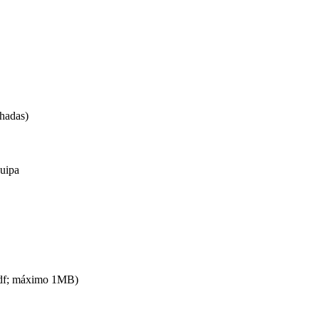
hadas)
quipa
pdf; máximo 1MB)