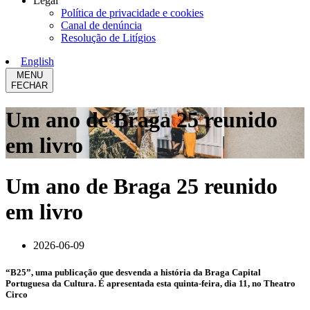
Legal
Política de privacidade e cookies
Canal de denúncia
Resolução de Litígios
English
MENU
FECHAR
Um ano de Braga 25 reunido
em livro
Um ano de Braga 25 reunido
em livro
2026-06-09
“B25”, uma publicação que desvenda a história da Braga Capital
Portuguesa da Cultura. É apresentada esta quinta-feira, dia 11, no Theatro
Circo