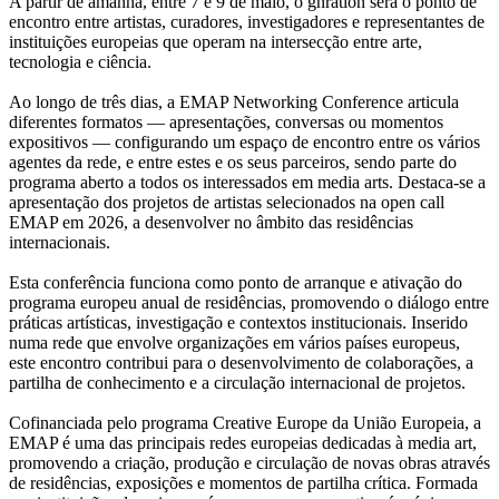
A partir de amanhã, entre 7 e 9 de maio, o gnration será o ponto de
encontro entre artistas, curadores, investigadores e representantes de
instituições europeias que operam na intersecção entre arte,
tecnologia e ciência.
Ao longo de três dias, a EMAP Networking Conference articula
diferentes formatos — apresentações, conversas ou momentos
expositivos — configurando um espaço de encontro entre os vários
agentes da rede, e entre estes e os seus parceiros, sendo parte do
programa aberto a todos os interessados em media arts. Destaca-se a
apresentação dos projetos de artistas selecionados na open call
EMAP em 2026, a desenvolver no âmbito das residências
internacionais.
Esta conferência funciona como ponto de arranque e ativação do
programa europeu anual de residências, promovendo o diálogo entre
práticas artísticas, investigação e contextos institucionais. Inserido
numa rede que envolve organizações em vários países europeus,
este encontro contribui para o desenvolvimento de colaborações, a
partilha de conhecimento e a circulação internacional de projetos.
Cofinanciada pelo programa Creative Europe da União Europeia, a
EMAP é uma das principais redes europeias dedicadas à media art,
promovendo a criação, produção e circulação de novas obras através
de residências, exposições e momentos de partilha crítica. Formada