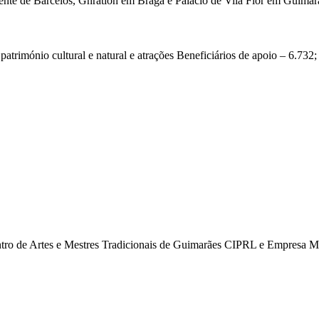
cente de Barcelos, Gnration em Braga e Palácio de Vila Flor em Guimar
atrimónio cultural e natural e atrações Beneficiários de apoio – 6.732;
o de Artes e Mestres Tradicionais de Guimarães CIPRL e Empresa Mu