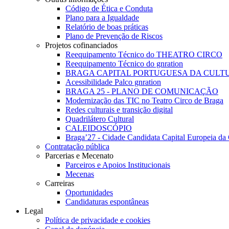
Código de Ética e Conduta
Plano para a Igualdade
Relatório de boas práticas
Plano de Prevenção de Riscos
Projetos cofinanciados
Reequipamento Técnico do THEATRO CIRCO
Reequipamento Técnico do gnration
BRAGA CAPITAL PORTUGUESA DA CULTU
Acessibilidade Palco gnration
BRAGA 25 - PLANO DE COMUNICAÇÃO
Modernização das TIC no Teatro Circo de Braga
Redes culturais e transição digital
Quadrilátero Cultural
CALEIDOSCÓPIO
Braga’27 - Cidade Candidata Capital Europeia da 
Contratação pública
Parcerias e Mecenato
Parceiros e Apoios Institucionais
Mecenas
Carreiras
Oportunidades
Candidaturas espontâneas
Legal
Política de privacidade e cookies