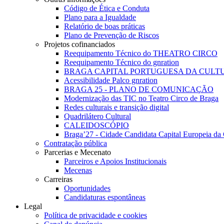
Código de Ética e Conduta
Plano para a Igualdade
Relatório de boas práticas
Plano de Prevenção de Riscos
Projetos cofinanciados
Reequipamento Técnico do THEATRO CIRCO
Reequipamento Técnico do gnration
BRAGA CAPITAL PORTUGUESA DA CULTU
Acessibilidade Palco gnration
BRAGA 25 - PLANO DE COMUNICAÇÃO
Modernização das TIC no Teatro Circo de Braga
Redes culturais e transição digital
Quadrilátero Cultural
CALEIDOSCÓPIO
Braga’27 - Cidade Candidata Capital Europeia da 
Contratação pública
Parcerias e Mecenato
Parceiros e Apoios Institucionais
Mecenas
Carreiras
Oportunidades
Candidaturas espontâneas
Legal
Política de privacidade e cookies